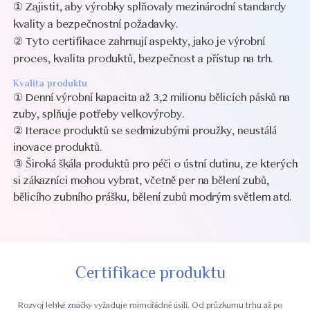
① Zajistit, aby výrobky splňovaly mezinárodní standardy
kvality a bezpečnostní požadavky.
② Tyto certifikace zahrnují aspekty, jako je výrobní
proces, kvalita produktů, bezpečnost a přístup na trh.
Kvalita produktu
① Denní výrobní kapacita až 3,2 milionu bělicích pásků na
zuby, splňuje potřeby velkovýroby.
② Iterace produktů se sedmizubými proužky, neustálá
inovace produktů.
③ Široká škála produktů pro péči o ústní dutinu, ze kterých
si zákazníci mohou vybrat,
včetně per na bělení zubů,
bělicího zubního prášku, bělení zubů modrým světlem atd.
Certifikace produktu
Rozvoj lehké značky vyžaduje mimořádné úsilí. Od průzkumu trhu až po