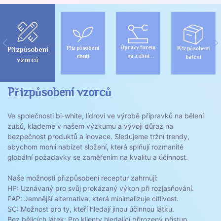
Úpravy forem
Přizpůsobení
Přizpůsobení
Přizpůsobení
na zubní
chuti
balení
vzorců
proužky
Přizpůsobení vzorců
Ve společnosti bi-white, lídrovi ve výrobě přípravků na bělení
zubů, klademe v našem výzkumu a vývoji důraz na
bezpečnost produktů a inovace. Sledujeme tržní trendy,
abychom mohli nabízet složení, která splňují rozmanité
globální požadavky se zaměřením na kvalitu a účinnost.
Naše možnosti přizpůsobení receptur zahrnují:
HP: Uznávaný pro svůj prokázaný výkon při rozjasňování.
PAP: Jemnější alternativa, která minimalizuje citlivost.
SC: Možnost pro ty, kteří hledají jinou účinnou látku.
Bez bělicích látek: Pro klienty hledající přirozený přístup.