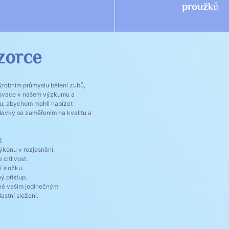
proužků
zorce
výrobním průmyslu bělení zubů,
novace v našem výzkumu a
hu, abychom mohli nabízet
adavky se zaměřením na kvalitu a
:
konu v rozjasnění.
 citlivost.
í složku.
ný přístup.
né vašim jedinečným
stní složení.