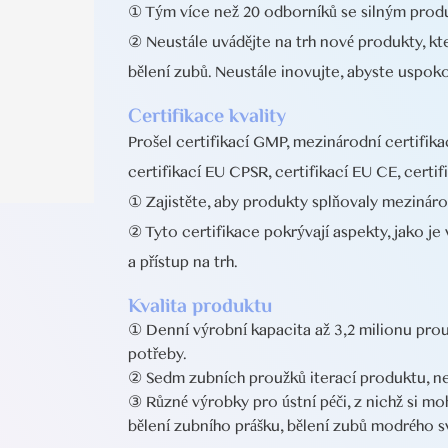
① Tým více než 20 odborníků se silným pro
② Neustále uvádějte na trh nové produkty, kte
bělení zubů. Neustále inovujte, abyste uspoko
Certifikace kvality
Prošel certifikací GMP, mezinárodní certifika
certifikací EU CPSR, certifikací EU CE, certif
① Zajistěte, aby produkty splňovaly mezinár
② Tyto certifikace pokrývají aspekty, jako je
a přístup na trh.
Kvalita produktu
① Denní výrobní kapacita až 3,2 milionu prou
potřeby.
② Sedm zubních proužků iterací produktu, ne
③ Různé výrobky pro ústní péči, z nichž si mo
bělení zubního prášku, bělení zubů modrého sv