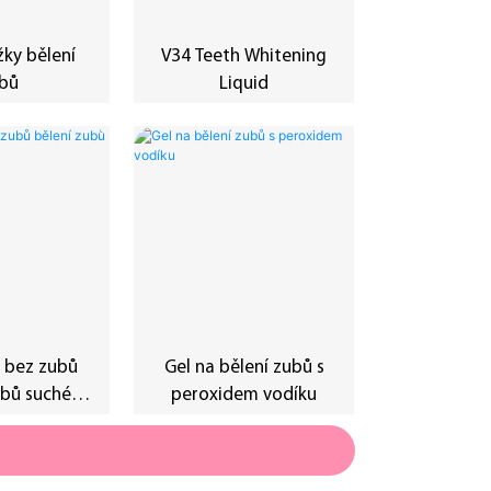
ky bělení
V34 Teeth Whitening
bů
Liquid
 bez zubů
Gel na bělení zubů s
ubů suché
peroxidem vodíku
užky