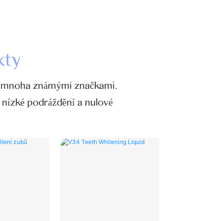
kty
s mnoha známými značkami.
 nízké podráždění a nulové