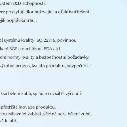
duktem r&D schopnosti.
ré poskytují dlouhotrvající a efektivní řešení
jili poptávku trhu
.
cí systému kvality ISO 22716, povinnou
ikací SGS a certifikací FDA atd.
odní normy kvality a bezpečnostní požadavky.
 výrobní proces, kvalita produktu, bezpečnost
žků bělení zubů, splňuje rozsáhlé výrobní
přetržité inovace produktu.
hou zákazníci vybírat,
včetně pera bělení zubů,
ětla atd.