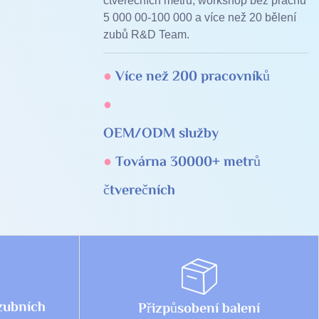
čtverečních metrů, workshop bez prachu
5 000 00-100 000 a více než 20 bělení
zubů R&D Team.
●
Více než 200 pracovníků
●
●
Továrna 30000+ metrů
čtverečních
 zubních
Přizpůsobení balení