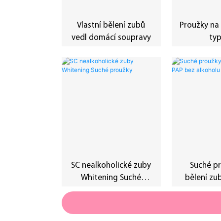
Vlastní bělení zubů
Proužky na
vedl domácí soupravy
ty
SC nealkoholické zuby
Suché p
Whitening Suché
bělení zu
proužky
alk