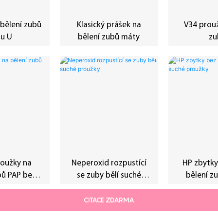
 bělení zubů
Klasický prášek na
V34 prouž
pu U
bělení zubů máty
zu
roužky na
Neperoxid rozpustící
HP zbytky
bů PAP bez
se zuby bělí suché
bělení z
oholu
proužky
pro
CITACE ZDARMA