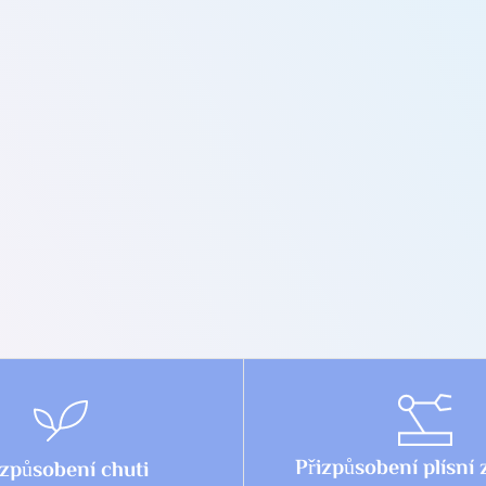
Přizpůsobení plísní
izpůsobení chuti