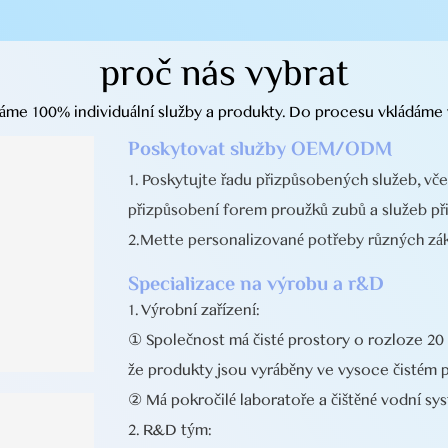
proč nás vybrat
me 100% individuální služby a produkty. Do procesu vkládáme v
Poskytovat služby OEM/ODM
1. Poskytujte řadu přizpůsobených služeb, vče
přizpůsobení forem proužků zubů a služeb př
2.Mette personalizované potřeby různých zák
Specializace na výrobu a r&D
1. Výrobní zařízení:
① Společnost má čisté prostory o rozloze 20 
že produkty jsou vyráběny ve vysoce čistém p
② Má pokročilé laboratoře a čištěné vodní sy
2. R&D tým: