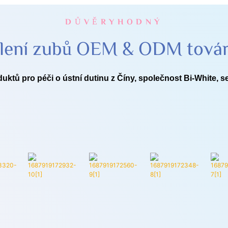
DŮVĚRYHODNÝ
lení zubů OEM & ODM tová
tů pro péči o ústní dutinu z Číny, společnost Bi-White, se