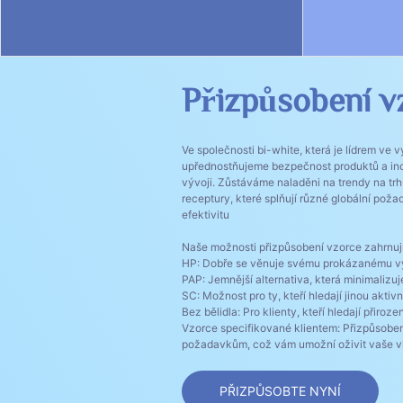
Přizpůsobení v
Ve společnosti bi-white, která je lídrem ve 
upřednostňujeme bezpečnost produktů a i
vývoji. Zůstáváme naladěni na trendy na tr
receptury, které splňují různé globální pož
efektivitu
Naše možnosti přizpůsobení vzorce zahrnují
HP: Dobře se věnuje svému prokázanému vý
PAP: Jemnější alternativa, která minimalizuje
SC: Možnost pro ty, kteří hledají jinou aktivn
Bez bělidla: Pro klienty, kteří hledají přiroze
Vzorce specifikované klientem: Přizpůsobe
požadavkům, což vám umožní oživit vaše vla
PŘIZPŮSOBTE NYNÍ