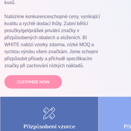
kusů.
Nabízíme konkurenceschopné ceny, vynikající
kvalitu a rychlé dodací lhůty. Zubní bělící
proužky/gel/prášek privátní značky v
přizpůsobených obalech a složeních. BI
WHITE nabízí vzorky zdarma, nízké MOQ a
rychlou výrobu všem značkám. Jsme schopni
přizpůsobit přísady a příchutě specifikacím
značky při zachování nízkých nákladů.
CUSTOMIZE NOW
Přizpůsobení vzorce
Př